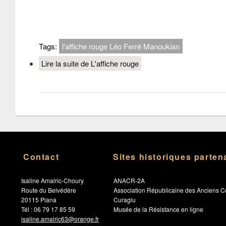
Tags:
l'affiche rouge Léo Ferré Manoukian
Lire la suite
de L'affiche rouge
Contact
Sites historiques parten
Isaline Amalric-Choury
ANACR-2A
Route du Belvédère
Association Républicaine des Anciens C
20115 Piana
Curagiu
Tél : 06 79 17 85 59
Musée de la Résistance en ligne
isaline.amalric63@orange.fr