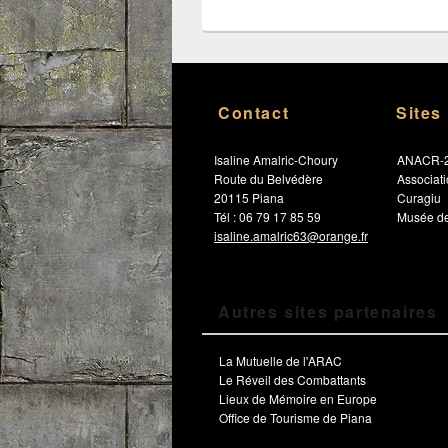
Contact
Sites
Isaline Amalric-Choury
ANACR-
Route du Belvédère
Associat
20115 Piana
Curagiu
Tél : 06 79 17 85 59
Musée de
isaline.amalric63@orange.fr
Autres sites partenaires
La Mutuelle de l'ARAC
Le Réveil des Combattants
Lieux de Mémoire en Europe
Office de Tourisme de Piana