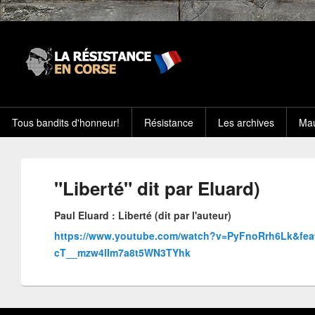
Tous bandits d'honneur!
Résistance
Les archives
Mau
"Liberté" dit par Eluard)
Paul Eluard : Liberté (dit par l'auteur)
https://www.youtube.com/watch?v=PyFnoRrh6Lk&fea
cT__mzw4lIm7a8t5WN3TYhk