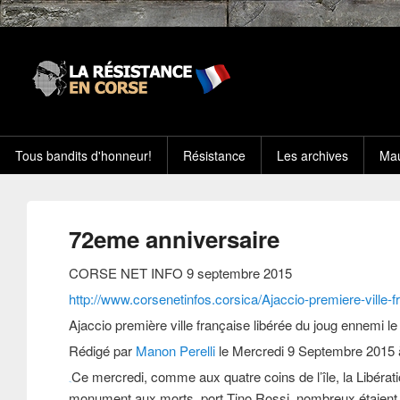
Tous bandits d'honneur!
Résistance
Les archives
Mau
72eme anniversaire
CORSE NET INFO 9 septembre 2015
http://www.corsenetinfos.corsica/Ajaccio-premiere-ville
Ajaccio première ville française libérée du joug ennemi 
Rédigé par
Manon Perelli
le Mercredi 9 Septembre 2015 à 
Ce mercredi, comme aux quatre coins de l’île, la Libér
artag
monument aux morts, port Tino Rossi, nombreux étaient 