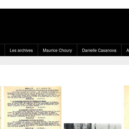
Les archives
Maurice Choury
Danielle Casanova
A