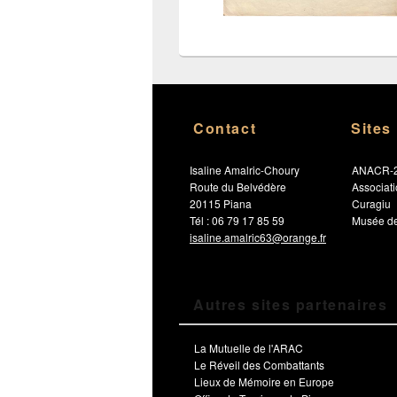
Contact
Sites
Isaline Amalric-Choury
ANACR-
Route du Belvédère
Associat
20115 Piana
Curagiu
Tél : 06 79 17 85 59
Musée de
isaline.amalric63@orange.fr
Autres sites partenaires
La Mutuelle de l'ARAC
Le Réveil des Combattants
Lieux de Mémoire en Europe