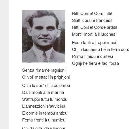
Ritti Corse! Corsi ritti!
Siatti corsi e francesi!
Ritti Corse! Corse arditi!
Morti, morti à li lucchesi!
Eccu tanti è troppi mesi
Chi u lucchesu hè in terra cor
Prima timidu è curtesi
Oghji hè fieru è faci forza
Senza rima nè ragnioni
Ci vol' mettaci in prighjoni
Ch'à lu son' di lu culombu
Da li monti à la marina
S'attruppi tuttu lu mondu
L'annezzioni s'avvicina
E com'e in tempu anticu
Femu fronti à u numicu
Chi da cità, da vangoni