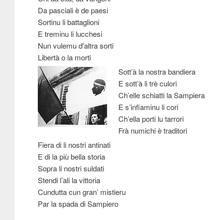
Da pasciali è de paesi
Sortinu li battaglioni
E treminu li lucchesi
Nun vulemu d'altra sorti
Libertà o la morti
Sott’à la nostra bandiera
E sott’à li trè culori
Ch’elle schiatti la Sampiera
E s’infiaminu li cori
Ch’ella porti lu tarrori
Frà numichi è traditori
Fiera di li nostri antinati
E di la più bella storia
Sopra li nostri suldati
Stendi l’ali la vittoria
Cundutta cun gran’ mistieru
Par la spada di Sampiero
_