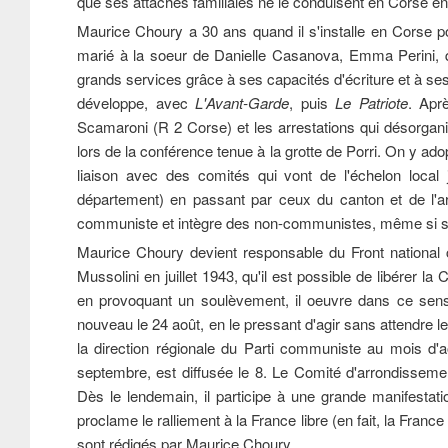
que ses attaches familiales ne le conduisent en Corse e
Maurice Choury a 30 ans quand il s'installe en Corse pou
marié à la soeur de Danielle Casanova, Emma Perini, qui
grands services grâce à ses capacités d'écriture et à ses
développe, avec
L'Avant-Garde
, puis
Le Patriote
. Aprè
Scamaroni (R 2 Corse) et les arrestations qui désorgani
lors de la conférence tenue à la grotte de Porri. On y ad
liaison avec des comités qui vont de l'échelon local
département) en passant par ceux du canton et de l'arr
communiste et intègre des non-communistes, même si ses
Maurice Choury devient responsable du Front national c
Mussolini en juillet 1943, qu'il est possible de libérer 
en provoquant un soulèvement, il oeuvre dans ce sens 
nouveau le 24 août, en le pressant d'agir sans attendre les
la direction régionale du Parti communiste au mois d'aoû
septembre, est diffusée le 8. Le Comité d'arrondissemen
Dès le lendemain, il participe à une grande manifestatio
proclame le ralliement à la France libre (en fait, la Fran
sont rédigés par Maurice Choury.