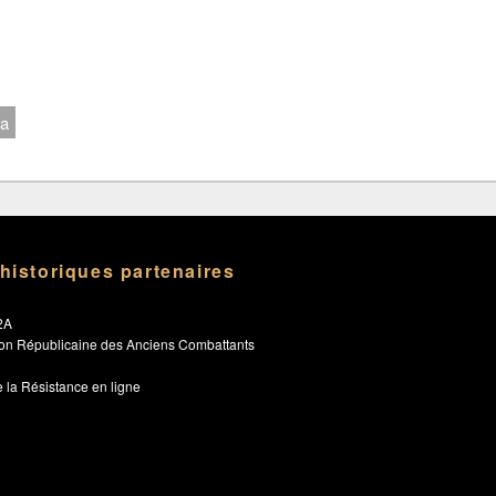
va
 historiques partenaires
2A
ion Républicaine des Anciens Combattants
 la Résistance en ligne