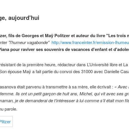
ge, aujourd'hui
zer, fils de Georges et Maÿ Politzer et auteur du livre "Les trois
inter
"l'humeur vagabonde"
http://www.franceinter.fr/emission-lhume
Piana pour raviver ses souvenirs de vacances d'enfant et d'adol
résistant de la première heure, rédacteur dans L’Université libre et La 
 Son épouse Maÿ a fait partie du convoi des 31000 avec Danielle Cas
asanova était parvenu à transmettre à sa mère, elle écrivait :
« Avec 
 femme. Ils ont un petit garçon de huit ans, Michel, qui vit avec ses g
man, je de demanderai de t’intéresser à lui comme s’il était mon fil
nu parole.