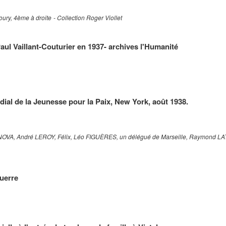
oury, 4ème à droite
- Collection Roger Viollet
Paul Vaillant-Couturier en 1937- archives l'Humanité
ial de la Jeunesse pour la Paix, New York, août 1938.
ANOVA, André LEROY, Félix, Léo FIGUÈRES, un délégué de Marseille, Raymond L
guerre