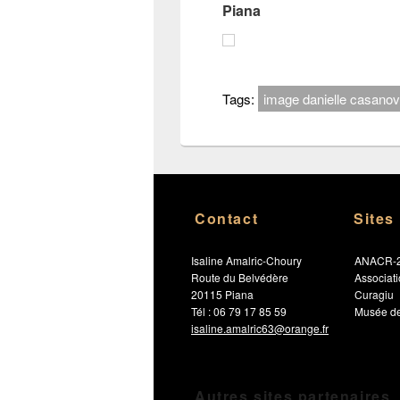
Piana
Tags:
image danielle casano
Contact
Sites
Isaline Amalric-Choury
ANACR-
Route du Belvédère
Associat
20115 Piana
Curagiu
Tél : 06 79 17 85 59
Musée de
isaline.amalric63@orange.fr
Autres sites partenaires