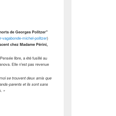
 morts de Georges Politzer"
ur-vagabonde-michel-politzer
)
escent chez Madame Périni,
Pensée libre, a été fusillé au
anova. Elle n'est pas revenue
moi se trouvent deux amis que
rands-parents et ils sont sans
s. »