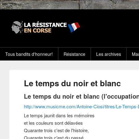
Tous bandits d'honneur!
Résistance
Les archives
Mau
Le temps du noir et blanc
Le temps du noir et blanc (l'occupation
http://www.musicme.com/Antoine-Ciosi/titres/Le-Temps-
Le temps jaunit dans les mémoires
et les couleurs sont délavées
Quarante trois c'est de l'histoire,
Quarante trois c'est du passé