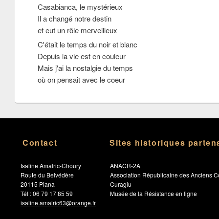
Casabianca, le mystérieux
Il a changé notre destin
et eut un rôle merveilleux
C'était le temps du noir et blanc
Depuis la vie est en couleur
Mais j'ai la nostalgie du temps
où on pensait avec le coeur
Contact
Sites historiques parten
Isaline Amalric-Choury
ANACR-2A
Route du Belvédère
Association Républicaine des Anciens C
20115 Piana
Curagiu
Tél : 06 79 17 85 59
Musée de la Résistance en ligne
isaline.amalric63@orange.fr