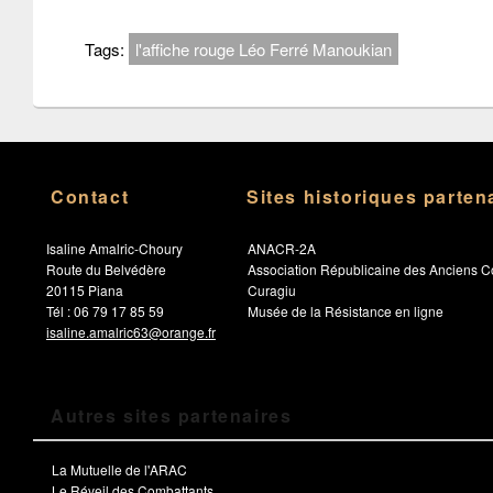
Tags:
l'affiche rouge Léo Ferré Manoukian
Contact
Sites historiques parten
Isaline Amalric-Choury
ANACR-2A
Route du Belvédère
Association Républicaine des Anciens C
20115 Piana
Curagiu
Tél : 06 79 17 85 59
Musée de la Résistance en ligne
isaline.amalric63@orange.fr
Autres sites partenaires
La Mutuelle de l'ARAC
Le Réveil des Combattants