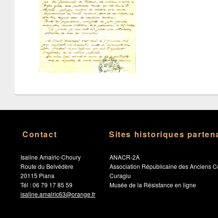
Contact
Sites historiques parten
Isaline Amalric-Choury
ANACR-2A
Route du Belvédère
Association Républicaine des Anciens C
20115 Piana
Curagiu
Tél : 06 79 17 85 59
Musée de la Résistance en ligne
isaline.amalric63@orange.fr