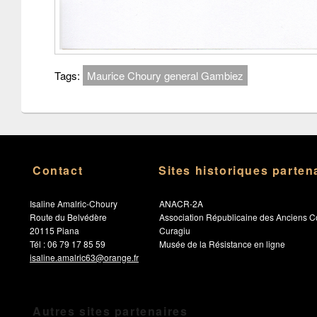
Tags:
Maurice Choury general Gambiez
Contact
Sites historiques parten
Isaline Amalric-Choury
ANACR-2A
Route du Belvédère
Association Républicaine des Anciens C
20115 Piana
Curagiu
Tél : 06 79 17 85 59
Musée de la Résistance en ligne
isaline.amalric63@orange.fr
Autres sites partenaires