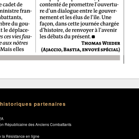
 historiques partenaires
2A
ion Républicaine des Anciens Combattants
 la Résistance en ligne