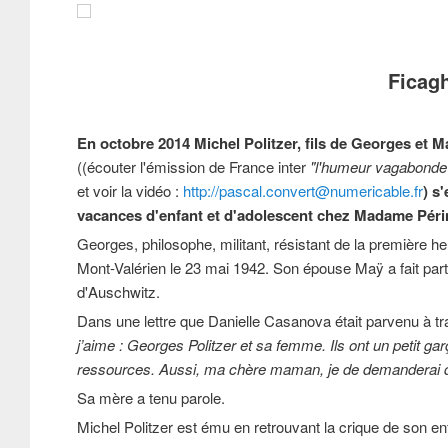
Ficagh
En octobre 2014 Michel Politzer, fils de Georges et Ma
((écouter l'émission de France inter
"l'humeur vagabonde
et voir la vidéo :
http://pascal.convert@numericable.fr
)
s'
vacances d'enfant et d'adolescent chez Madame Périn
Georges, philosophe, militant, résistant de la première heu
Mont-Valérien le 23 mai 1942. Son épouse Maÿ a fait par
d'Auschwitz.
Dans une lettre que Danielle Casanova était parvenu à tra
j’aime : Georges Politzer et sa femme. Ils ont un petit ga
ressources. Aussi, ma chère maman, je de demanderai de t
Sa mère a tenu parole.
Michel Politzer est ému en retrouvant la crique de son en