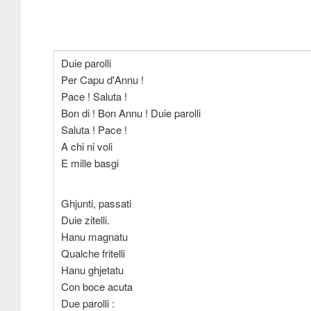
Duie parolli
Per Capu d'Annu !
Pace ! Saluta !
Bon di ! Bon Annu ! Duie parolli
Saluta ! Pace !
A chi ni voli
E mille basgi
Ghjunti, passati
Duie zitelli.
Hanu magnatu
Qualche fritelli
Hanu ghjetatu
Con boce acuta
Due parolli :